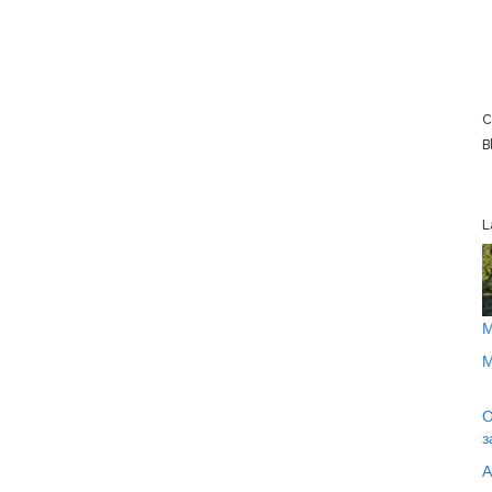
С
B
L
М
М
О
з
А